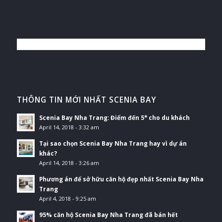
THÔNG TIN MỚI NHẤT SCENIA BAY
Scenia Bay Nha Trang: Điểm đến 5* cho du khách
April 14, 2018 - 3:32 am
Tại sao chọn Scenia Bay Nha Trang hay vì dự án
khác?
April 14, 2018 - 3:26 am
Phương án để sở hữu căn hộ đẹp nhất Scenia Bay Nha
Trang
April 4, 2018 - 9:25 am
95% căn hộ Scenia Bay Nha Trang đã bán hết