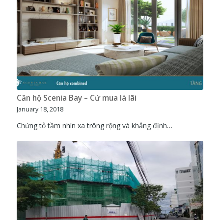
Căn hộ Scenia Bay – Cứ mua là lãi
January 18, 2018
Chứng tỏ tầm nhìn xa trông rộng và khẳng định…