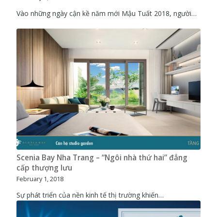
Vào những ngày cận kề năm mới Mậu Tuất 2018, người…
Scenia Bay Nha Trang – “Ngôi nhà thứ hai” đẳng
cấp thượng lưu
February 1, 2018
Sự phát triển của nền kinh tế thị trường khiến…