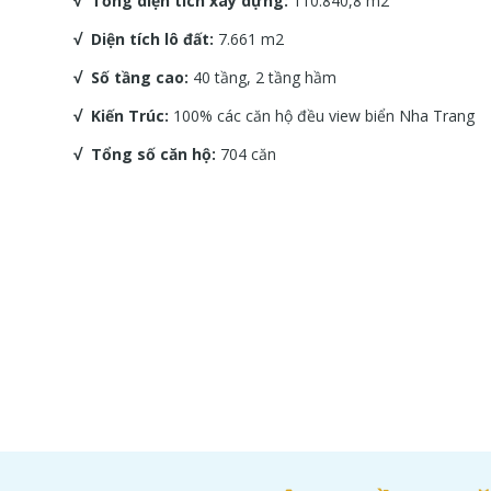
√ Tổng diện tích xây dựng:
110.840,8 m2
√ Diện tích lô đất:
7.661 m2
√ Số tầng cao:
40 tầng, 2 tầng hầm
√ Kiến Trúc:
100% các căn hộ đều view biển Nha Trang
√ Tổng số căn hộ:
704 căn