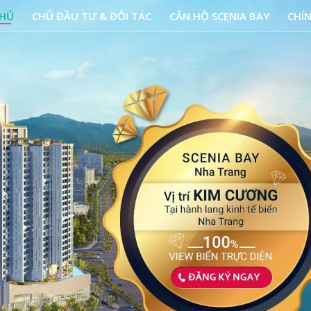
CHỦ
CHỦ ĐẦU TƯ & ĐỐI TÁC
CĂN HỘ SCENIA BAY
CHÍ