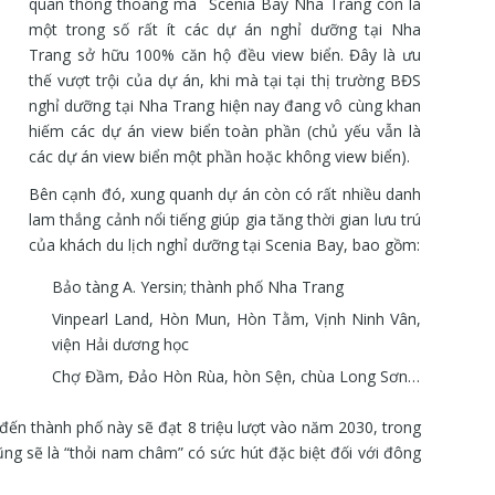
quan thông thoáng mà Scenia Bay Nha Trang còn là
một trong số rất ít các dự án nghỉ dưỡng tại Nha
Trang sở hữu 100% căn hộ đều view biển. Đây là ưu
thế vượt trội của dự án, khi mà tại tại thị trường BĐS
nghỉ dưỡng tại Nha Trang hiện nay đang vô cùng khan
hiếm các dự án view biển toàn phần (chủ yếu vẫn là
các dự án view biển một phần hoặc không view biển).
Bên cạnh đó, xung quanh dự án còn có rất nhiều danh
lam thắng cảnh nổi tiếng giúp gia tăng thời gian lưu trú
của khách du lịch nghỉ dưỡng tại Scenia Bay, bao gồm:
Bảo tàng A. Yersin; thành phố Nha Trang
Vinpearl Land, Hòn Mun, Hòn Tằm, Vịnh Ninh Vân,
viện Hải dương học
Chợ Đầm, Đảo Hòn Rùa, hòn Sện, chùa Long Sơn…
đến thành phố này sẽ đạt 8 triệu lượt vào năm 2030, trong
ng sẽ là “thỏi nam châm” có sức hút đặc biệt đối với đông