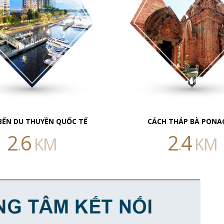
BẾN DU THUYỀN QUỐC TẾ
CÁCH THÁP BÀ PONA
2
6
2
4
.
KM
.
KM