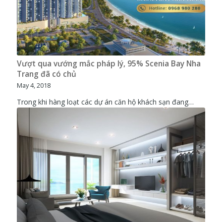
Vượt qua vướng mắc pháp lý, 95% Scenia Bay Nha
Trang đã có chủ
May 4, 2018
Trong khi hàng loạt các dự án căn hộ khách sạn đang…