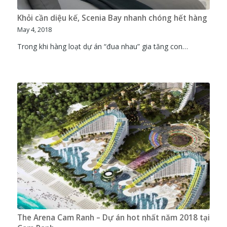
Khỏi cần diệu kế, Scenia Bay nhanh chóng hết hàng
May 4, 2018
Trong khi hàng loạt dự án “đua nhau” gia tăng con…
The Arena Cam Ranh – Dự án hot nhất năm 2018 tại