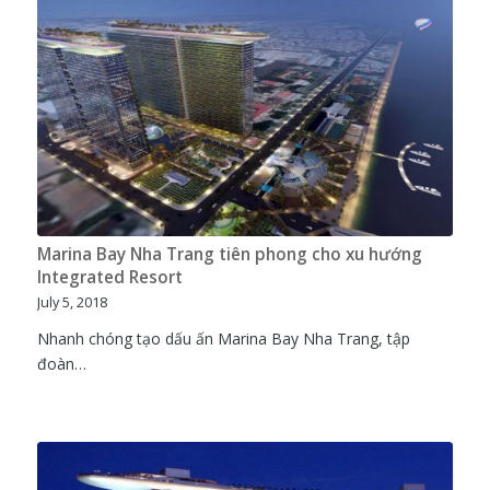
Marina Bay Nha Trang tiên phong cho xu hướng
Integrated Resort
July 5, 2018
Nhanh chóng tạo dấu ấn Marina Bay Nha Trang, tập
đoàn…