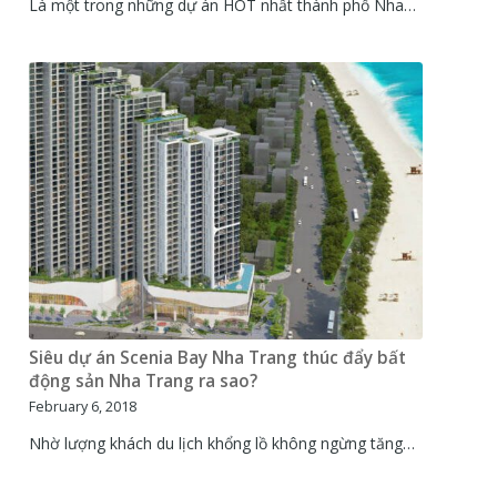
Là một trong những dự án HOT nhất thành phố Nha…
Siêu dự án Scenia Bay Nha Trang thúc đẩy bất
động sản Nha Trang ra sao?
February 6, 2018
Nhờ lượng khách du lịch khổng lồ không ngừng tăng…