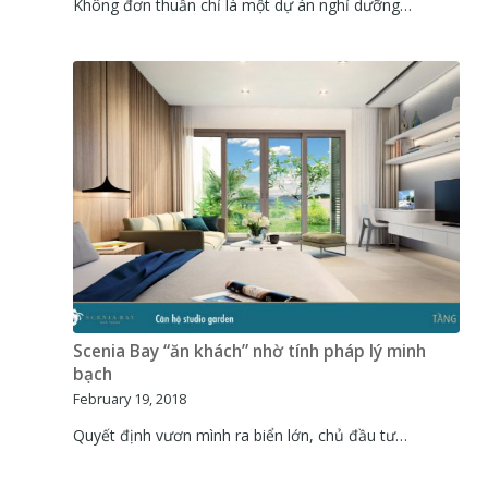
Không đơn thuần chỉ là một dự án nghỉ dưỡng…
Scenia Bay “ăn khách” nhờ tính pháp lý minh
bạch
February 19, 2018
Quyết định vươn mình ra biển lớn, chủ đầu tư…