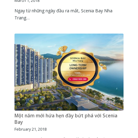
March 1, 2018
Ngay từ những ngày đầu ra mắt, Scenia Bay Nha
Trang…
Một năm mới hứa hẹn đầy bứt phá với Scenia
Bay
February 21, 2018