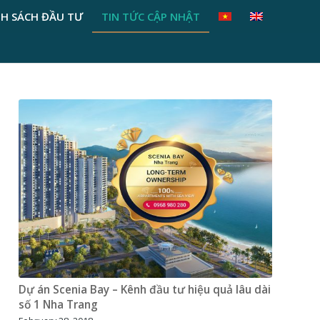
NH SÁCH ĐẦU TƯ
TIN TỨC CẬP NHẬT
Dự án Scenia Bay – Kênh đầu tư hiệu quả lâu dài
số 1 Nha Trang