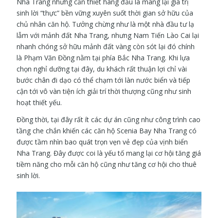
Nha Trang nhưng cần thiết hàng đầu là mang lại giá trị
sinh lời “thực” bền vững xuyên suốt thời gian sở hữu của
chủ nhân căn hộ. Tưởng chừng như là một nhà đầu tư lạ
lẫm với mảnh đất Nha Trang, nhưng Nam Tiến Lào Cai lại
nhanh chóng sở hữu mảnh đất vàng còn sót lại đó chính
là Phạm Văn Đồng nằm tại phía Bắc Nha Trang. Khi lựa
chọn nghỉ dưỡng tại đây, du khách rất thuận lợi chỉ vài
bước chân đi dạo có thể chạm tới làn nước biển và tiếp
cận tới vô vàn tiện ích giải trí thời thượng cũng như sinh
hoạt thiết yếu.
Đồng thời, tại đây rất ít các dự án cũng như công trình cao
tầng che chắn khiến các căn hộ Scenia Bay Nha Trang có
được tầm nhìn bao quát trọn vẹn vẻ đẹp của vịnh biển
Nha Trang. Đây được coi là yếu tố mang lại cơ hội tăng giá
tiềm năng cho mỗi căn hộ cũng như tăng cơ hội cho thuê
sinh lời.