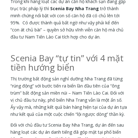
Trong khi hàng loạt các dự án căn hộ khách sạn đang gặp
trục trặc pháp lý thì
Scenia Bay Nha Trang
trở thành
minh chứng nổi bật với con số căn hộ đã có chủ lên tới
95%. Có được thành quả bất ngờ như vậy phải kể đến
“con át chủ bài” – quyền sở hữu vĩnh viễn căn hộ mà chủ
đầu tư Nam Tiến Lào Cai tích hợp cho dự án.
Scenia Bay “tự tin” với 4 mặt
tiền hướng biển
Thị trường bất động sản nghỉ dưỡng Nha Trang đã từng
“rúng động” với bước tiến ra biển lần đầu tiên của “ông
trùm” bất động sản miền núi – Nam Tiến Lào Cai. Đối với
vị chủ đầu tư này, phố biển Nha Trang vẫn là một ẩn số.
Ấy vậy mà, những kết quả bán hàng hiện tại của dự án tựa
như kết quả của một cuộc chiến “lội ngược dòng” thần kỳ.
Đối với chủ đầu tư Scenia Bay Nha Trang, dự án đến sau
hàng loạt các dự án danh tiếng đã góp mặt tại phố biển